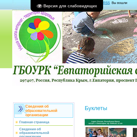
Главная
|
Регистрация
|
Вход
|
RSS
Вы вошли
Версия для слабовидящих
как
Гость
Группа "
Гости
"
Сведения об
Буклеты
образовательной
организации
Главная страница
Сведения об
образовательной
организации