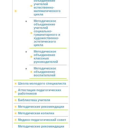
объединение
учителей
естественно-
математического
цикла
Методическое
объединение
учителей
социально-
гуманитарного и
художественно-
эстетического
цикла
Методическое
объединение
классных
руководителей
Методическое
объединение
воспитателей
Школа молодого специалиста
Аттестация педагогических
работников
Библиотека учителя
Методические рекомендации
Методическая копилка
Медико-педагогический совет
Методические рекомендации