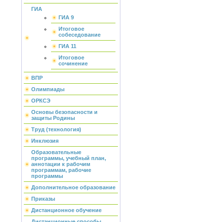
ГИА
ГИА 9
Итоговое
собеседование
ГИА 11
Итоговое
сочинение
ВПР
Олимпиады
ОРКСЭ
Основы безопасности и
защиты Родины
Труд (технология)
Инклюзия
Образовательные
программы, учебный план,
аннотации к рабочим
программам, рабочие
программы
Дополнительное образование
Приказы
Дистанционное обучение
Дистанционные способы