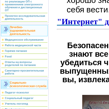
по реализации ОП с
применением электронного
себя вести
обучения и дистанционных
ОТ
Проектно-исследовательская
"Интернет" д
деятельность
Лечебно-
оздоровительная
деятельность
Медицинское обслуживание
Безопасен
Работа медицинской части
Горячее питание
знают все
Food
убедиться ч
Ответы на вопросы
родителей по питанию
выпущенных
Санитарно-просветительная
работа
вы, извлек
Социально-
психологическая служба
Педагог-психолог
Социальный педагог
Учитель-логопед