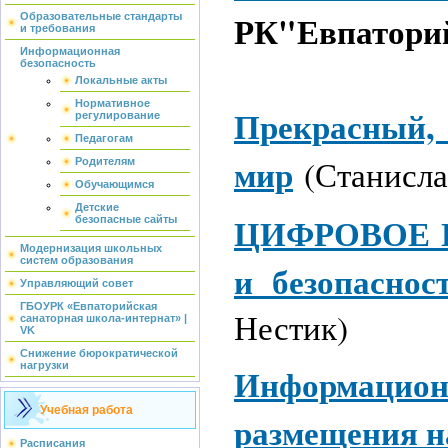
РК"Евпаторий
Образовательные стандарты
и требования
Информационная
безопасность
Локальные акты
Нормативное
Прекрасны
регулирование
Педагогам
мир
(Станисла
Родителям
Обучающимся
Детские
ЦИФРОВОЕ П
безопасные сайты
Модернизация школьных
систем образования
и безопаснос
Управляющий совет
ГБОУРК «Евпаторийская
Нестик)
санаторная школа-интернат» |
VK
Снижение бюрократической
нагрузки
Информацио
Учебная работа
размещения н
Расписания