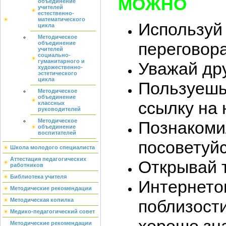
МОЖНО
объединение
учителей
естественно-
математического
Используй 
цикла
Методическое
переговор
объединение
учителей
социально-
гуманитарного и
Уважай дру
художественно-
эстетического
цикла
Пользуешь
Методическое
объединение
ссылку на 
классных
руководителей
Методическое
Познакомил
объединение
воспитателей
посоветуй
Школа молодого специалиста
Аттестация педагогических
Открывай т
работников
Библиотека учителя
Интернетом
Методические рекомендации
поблизости
Методическая копилка
Медико-педагогический совет
хорошо зна
Методические рекомендации