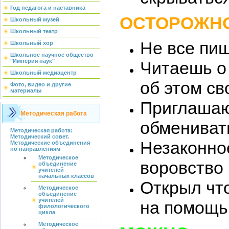
Год педагога и наставника
ОСТОРОЖН
Школьный музей
Школьный театр
Не все пи
Школьный хор
Школьное научное общество
"Империя наук"
Читаешь о
Школьный медиацентр
об этом с
Фото, видео и другие
материалы
Приглашаю
Методическая работа
обменивать
Методическая работа:
Методический совет.
Незаконно
Методические объединения
по направлениям
Методическое
воровство
объединение
учителей
начальных классов
Открыл чт
Методическое
объединение
учителей
на помощь
филологического
цикла
Методическое