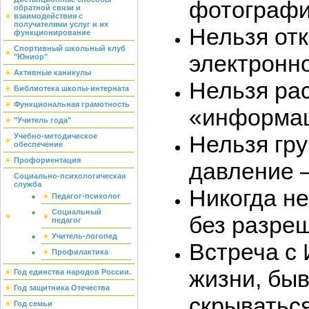
фотографии
обратной связи и
взаимодействия с
получателями услуг и их
Нельзя от
функционирование
Спортивный школьный клуб
электронно
"Юниор"
Активные каникулы
Нельзя ра
Библиотека школы-интерната
Функциональная грамотность
«информац
"Учитель года"
Нельзя гру
Учебно-методическое
обеспечение
Профориентация
давление 
Социально-психологическая
служба
Никогда н
Педагог-психолог
Социальный
без разре
педагог
Учитель-логопед
Встреча с
Профилактика
жизни, бы
Год единства народов России.
Год защитника Отечества
скрыватьс
Год семьи