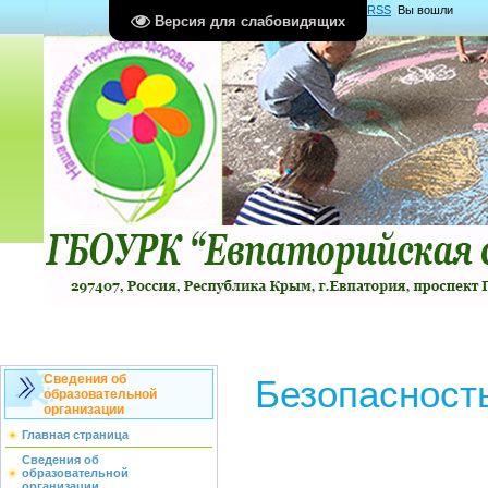
Главная
|
Регистрация
|
Вход
|
RSS
Вы вошли
Версия для слабовидящих
как
Гость
Группа "
Гости
"
Сведения об
Безопасность
образовательной
организации
Главная страница
Сведения об
образовательной
организации