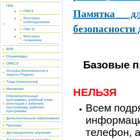
ГИА
Памятка д
ГИА 9
Итоговое
собеседование
безопасности 
ГИА 11
Итоговое
сочинение
ВПР
Олимпиады
Базовые п
ОРКСЭ
Основы безопасности и
защиты Родины
Труд (технология)
НЕЛЬЗЯ
Инклюзия
Образовательные
программы, учебный план,
аннотации к рабочим
Всем подр
программам, рабочие
программы
информаци
Дополнительное образование
Приказы
телефон, а
Дистанционное обучение
Дистанционные способы