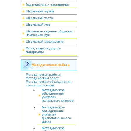
Год педагога и наставника
Школьный музей
Школьный театр
Школьный хор
Школьное научное общество
"Империя наук"
Школьный медиацентр
Фото, видео и другие
материалы
Методическая работа
Методическая работа:
Методический совет.
Методические объединения
по направлениям
Методическое
объединение
учителей
начальных классов
Методическое
объединение
учителей
филологического
цикла
Методическое