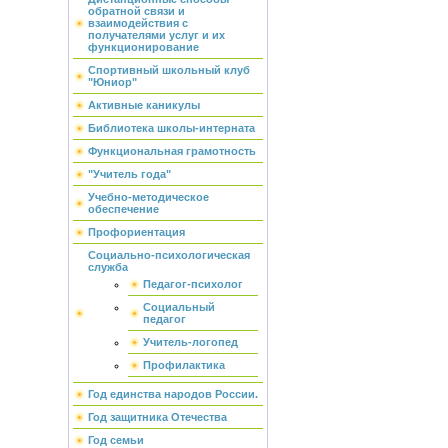
обратной связи и
взаимодействия с
получателями услуг и их
функционирование
Спортивный школьный клуб
"Юниор"
Активные каникулы
Библиотека школы-интерната
Функциональная грамотность
"Учитель года"
Учебно-методическое
обеспечение
Профориентация
Социально-психологическая
служба
Педагог-психолог
Социальный
педагог
Учитель-логопед
Профилактика
Год единства народов России.
Год защитника Отечества
Год семьи