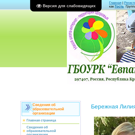
Главная
|
Регист
Версия для слабовидящих
как
Гость
Групп
Сведения об
Бережная Лили
образовательной
организации
Главная страница
Сведения об
образовательной
организации