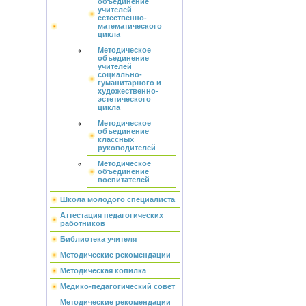
объединение
учителей
естественно-
математического
цикла
Методическое
объединение
учителей
социально-
гуманитарного и
художественно-
эстетического
цикла
Методическое
объединение
классных
руководителей
Методическое
объединение
воспитателей
Школа молодого специалиста
Аттестация педагогических
работников
Библиотека учителя
Методические рекомендации
Методическая копилка
Медико-педагогический совет
Методические рекомендации