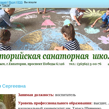
рация
|
Вход
|
RSS
Вы вошли
а "
Гости
"
я Сергеевна
Занимая должность:
воспитатель
Уровень профессионального образования:
высшее, 
национальный университет им. Тараса Шевченко