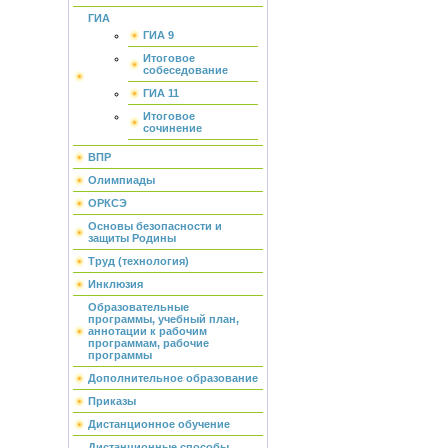
ГИА
ГИА 9
Итоговое
собеседование
ГИА 11
Итоговое
сочинение
ВПР
Олимпиады
ОРКСЭ
Основы безопасности и
защиты Родины
Труд (технология)
Инклюзия
Образовательные
программы, учебный план,
аннотации к рабочим
программам, рабочие
программы
Дополнительное образование
Приказы
Дистанционное обучение
Дистанционные способы