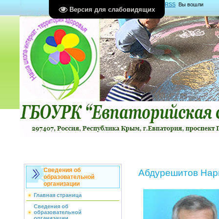
Главная
|
Регистрация
|
Вход
|
RSS
Вы вошли
Версия для слабовидящих
как
Гость
Группа "
Гости
"
Сведения об
Абдурешитов Нар
образовательной
организации
Главная страница
Сведения об
образовательной
организации