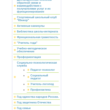
обратной связи и
взаимодействия с
получателями услуг и их
функционирование
Спортивный школьный клуб
"Юниор"
Активные каникулы
Библиотека школы-интерната
Функциональная грамотность
"Учитель года"
Учебно-методическое
обеспечение
Профориентация
Социально-психологическая
служба
Педагог-психолог
Социальный
педагог
Учитель-логопед
Профилактика
Год единства народов России.
Год защитника Отечества
Год семьи