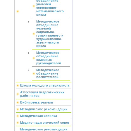
объединение
учителей
естественно-
математического
цикла
Методическое
объединение
учителей
социально-
гуманитарного и
художественно-
эстетического
цикла
Методическое
объединение
классных
руководителей
Методическое
объединение
воспитателей
Школа молодого специалиста
Аттестация педагогических
работников
Библиотека учителя
Методические рекомендации
Методическая копилка
Медико-педагогический совет
Методические рекомендации