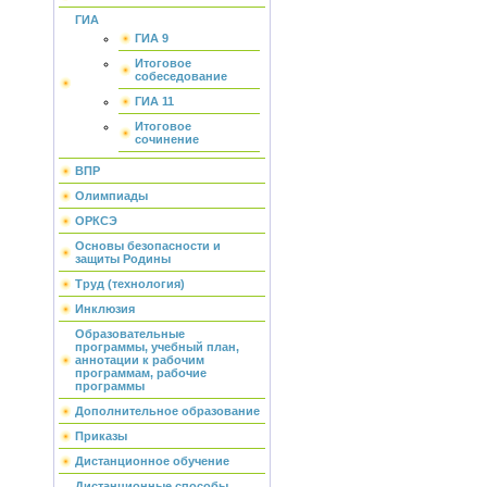
ГИА
ГИА 9
Итоговое
собеседование
ГИА 11
Итоговое
сочинение
ВПР
Олимпиады
ОРКСЭ
Основы безопасности и
защиты Родины
Труд (технология)
Инклюзия
Образовательные
программы, учебный план,
аннотации к рабочим
программам, рабочие
программы
Дополнительное образование
Приказы
Дистанционное обучение
Дистанционные способы